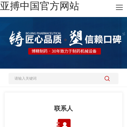
亚搏中国官方网站
网站亚搏中国官方网站
热销产品
施工案例
新闻资讯
关于我们
人才招聘
亚搏中国官方网站-亚搏yabo（中国）
联系人