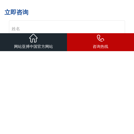
立即咨询
网站亚搏中国官方网站
咨询热线